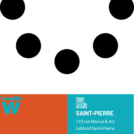
SAINT-PIERRE
123 rue Marius & Ary
Leblond Saint-Pierre,