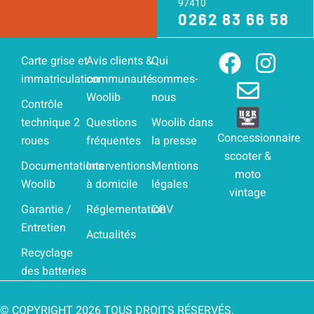
97410
0262 83 66 58
F
E
I
Carte grise et
Avis clients &
Qui
immatriculation
communauté
sommes-
a
n
n
Woolib
nous
c
v
s
Contrôle
technique 2
Questions
Woolib dans
e
e
t
Concessionnaire
roues
fréquentes
la presse
b
l
a
scooter &
Documentations
Interventions
Mentions
o
o
g
moto
Woolib
à domicile
légales
o
p
r
vintage
Garantie /
Réglementation
CGV
k
e
a
Entretien
Actualités
m
Recyclage
des batteries
© COPYRIGHT 2026 TOUS DROITS RÉSERVÉS.