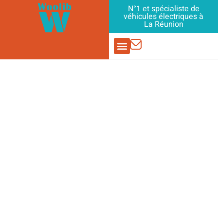
Aller
N°1 et spécialiste de
véhicules électriques à
au
La Réunion
contenu
PIÈCES DÉTACHÉES
ACTUALITÉS