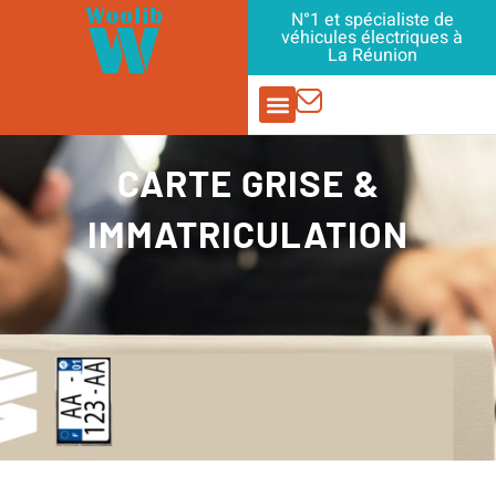
Aller
N°1 et spécialiste de
véhicules électriques à
au
La Réunion
contenu
PIÈCES DÉTACHÉES
CARTE GRISE &
IMMATRICULATION