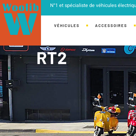
Aller
N°1 et spécialiste de véhicules électri
au
contenu
VÉHICULES
ACCESSOIRES
RT2