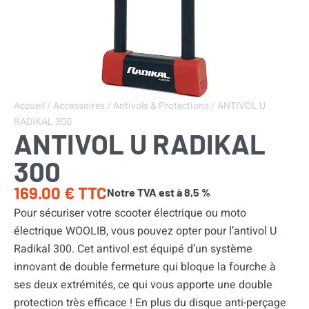
Accueil
/
Accessoires
/
Antivols & Protections
/ ANTIVOL U
RADIKAL 300
ANTIVOL U RADIKAL
300
169.00
€
TTC
Notre TVA est à 8,5 %
Pour sécuriser votre scooter électrique ou moto
électrique WOOLIB, vous pouvez opter pour l’antivol U
Radikal 300. Cet antivol est équipé d’un système
innovant de double fermeture qui bloque la fourche à
ses deux extrémités, ce qui vous apporte une double
protection très efficace ! En plus du disque anti-perçage