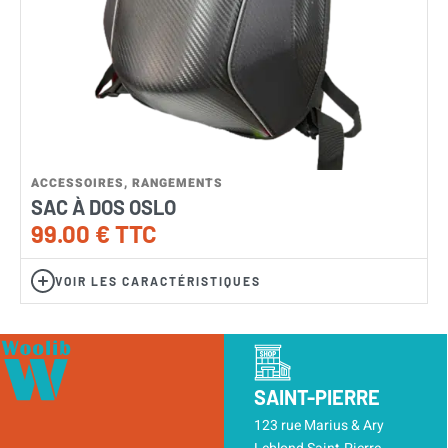
ACCESSOIRES
,
RANGEMENTS
A
SAC À DOS OSLO
99.00
€
TTC
VOIR LES CARACTÉRISTIQUES
SAINT-PIERRE
123 rue Marius & Ary