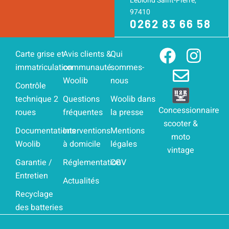
Leblond Saint-Pierre,
97410
0262 83 66 58
F
E
I
Carte grise et
Avis clients &
Qui
immatriculation
communauté
sommes-
a
n
n
Woolib
nous
c
v
s
Contrôle
technique 2
Questions
Woolib dans
e
e
t
Concessionnaire
roues
fréquentes
la presse
b
l
a
scooter &
Documentations
Interventions
Mentions
o
o
g
moto
Woolib
à domicile
légales
o
p
r
vintage
Garantie /
Réglementation
CGV
k
e
a
Entretien
Actualités
m
Recyclage
des batteries