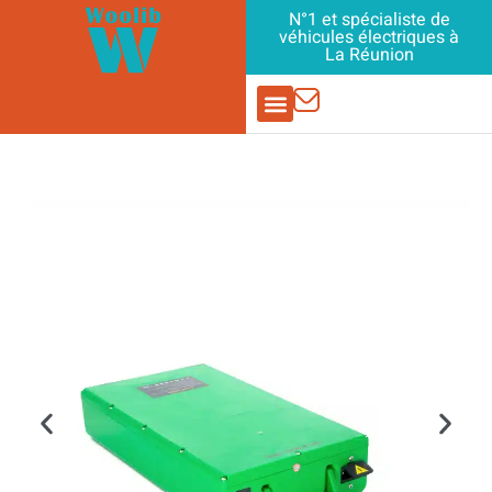
Aller
N°1 et spécialiste de
véhicules électriques à
au
La Réunion
contenu
PIÈCES DÉTACHÉES