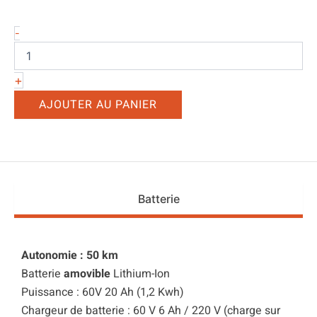
quantité
-
de
Batterie
Amovible
+
RT2
AJOUTER AU PANIER
Batterie
Autonomie : 50 km
Batterie
amovible
Lithium-Ion
Puissance : 60V 20 Ah (1,2 Kwh)
Chargeur de batterie : 60 V 6 Ah / 220 V (charge sur