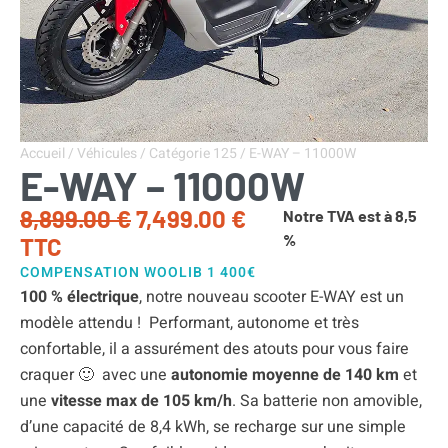
Accueil
/
Véhicules
/
Catégorie 125
/ E-WAY – 11000W
E-WAY – 11000W
8,899.00
€
7,499.00
€
Notre TVA est à 8,5
%
TTC
COMPENSATION WOOLIB 1 400€
100 % électrique
, notre nouveau scooter E-WAY est un
modèle attendu ! Performant, autonome et très
confortable, il a assurément des atouts pour vous faire
craquer 🙂 avec une
autonomie moyenne de 140 km
et
une
vitesse max de 105 km/h
. Sa batterie non amovible,
d’une capacité de 8,4 kWh, se recharge sur une simple