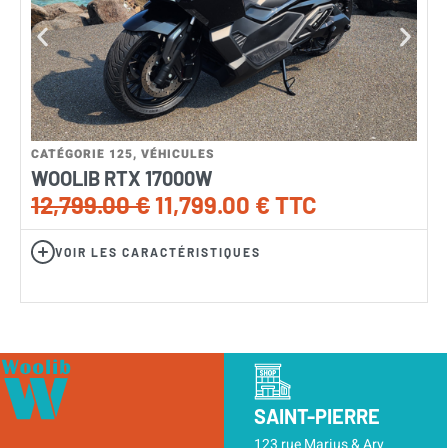
CATÉGORIE 125
,
VÉHICULES
C
WOOLIB RTX 17000W
12,799.00
€
11,799.00
€
TTC
VOIR LES CARACTÉRISTIQUES
SAINT-PIERRE
123 rue Marius & Ary