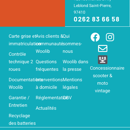
Leblond Saint-Pierre,
97410
0262 83 66 58
F
E
I
Carte grise et
Avis clients &
Qui
immatriculation
communauté
sommes-
a
n
n
Woolib
nous
c
v
s
Contrôle
technique 2
Questions
Woolib dans
e
e
t
Concessionnaire
roues
fréquentes
la presse
b
l
a
scooter &
Documentations
Interventions
Mentions
o
o
g
moto
Woolib
à domicile
légales
o
p
r
vintage
Garantie /
Réglementation
CGV
k
e
a
Entretien
Actualités
m
Recyclage
des batteries